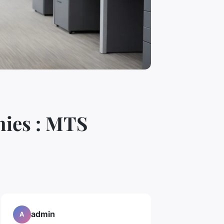
nies : MTS
admin
A