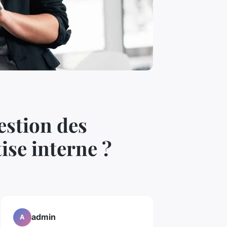
estion des
ise interne ?
admin
A