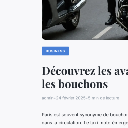
BUSINESS
Découvrez les av
les bouchons
admin
•
24 février 2025
•
5 min de lecture
Paris est souvent synonyme de bouchon
dans la circulation. Le taxi moto émerg