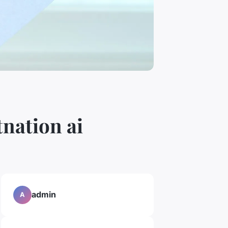
tnation ai
admin
A