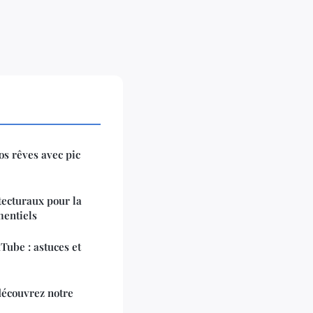
os rêves avec pic
itecturaux pour la
mentiels
ube : astuces et
découvrez notre